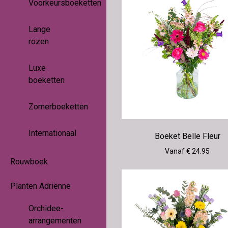
Voorkeursboeketten
Lange
rozen
Luxe
boeketten
Zomerboeketten
Internationaal
Boeket Belle Fleur
Vanaf € 24.95
Rouwboek
Planten Adriënne
Orchidee-
arrangementen