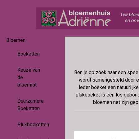
Bloemen
Boeketten
Keuze van
Ben je op zoek naar een speel
de
wordt samengesteld door ee
bloemist
ieder boeket een natuurlijke
plukboeket is een los gebond
Duurzamere
bloemen net zijn gep
Boeketten
Plukboeketten