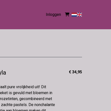
Inloggen
yla
€ 34,95
alt pure vrolijkheid uit! Dit
oeket is gevuld met bloemen in
rozetinten, gecombineerd met
 zachte pastels. De nonchalante
riatie aan bloemen maken dit