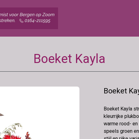
Boeket Kayla
Boeket Ka
Boeket Kayla stra
kleurrijke plukb
warme rood- en 
speels groen en
stijl en rijke va