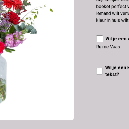
boeket perfect v
iemand wilt verr
kleur in huis wilt
Wil je een
Ruime Vaas
Wil je een
tekst?